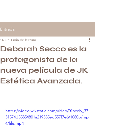
Entrada
14 jun
1 min de lectura
Deborah Secco es la
protagonista de la
nueva película de JK
Estética Avanzada.
https://video.wixstatic.com/video/01aceb_37
31574d55854801a219335ed557f7e6/1080p/mp
4/file.mp4