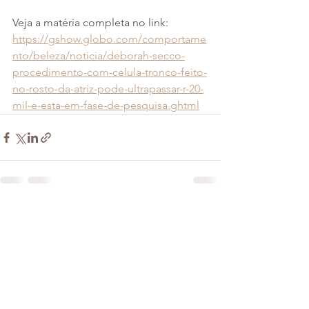
Veja a matéria completa no link:
https://gshow.globo.com/comportame
nto/beleza/noticia/deborah-secco-
procedimento-com-celula-tronco-feito-
no-rosto-da-atriz-pode-ultrapassar-r-20-
mil-e-esta-em-fase-de-pesquisa.ghtml
Ver tudo
Posts recentes