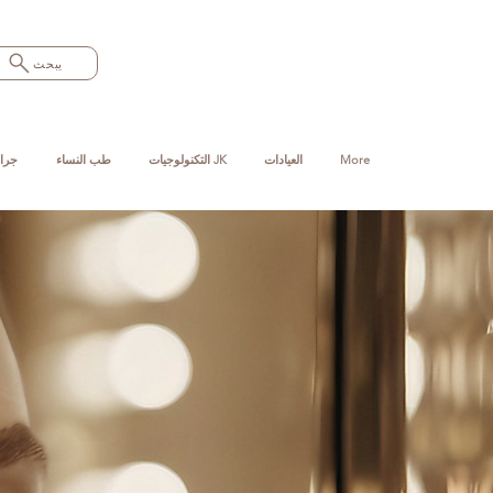
يبحث
More
العيادات
التكنولوجيات JK
طب النساء
جرا