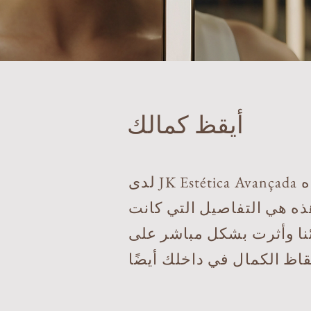
أيقظ كمالك
لدى JK Estética Avançada أكثر من مجرد شعار، بل لديها اعتقاد: وهو إيقاظ الكمال في داخلك. في هذه
هذه هي التفاصيل التي كانت
ئنا وأثرت بشكل مباشر على