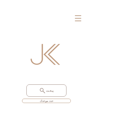
يبحث
حدد موعدك