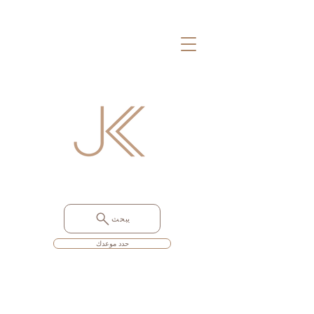
يبحث
حدد موعدك