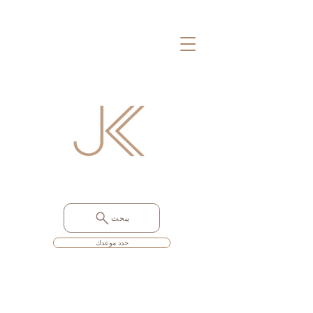
يبحث
حدد موعدك