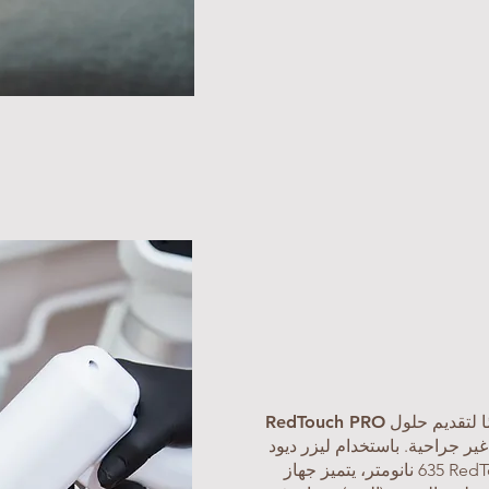
هي تقنية حديثة، تم تطويرها خصيصًا لتقديم حلول
RedTouch PRO
ير جراحية. باستخدام ليزر ديود
635 نانومتر، يتميز جهاز RedTouch PRO بقدرته على العمل على