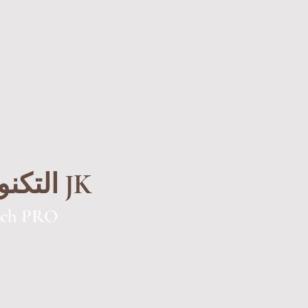
التكنولوجيات JK
uch PRO