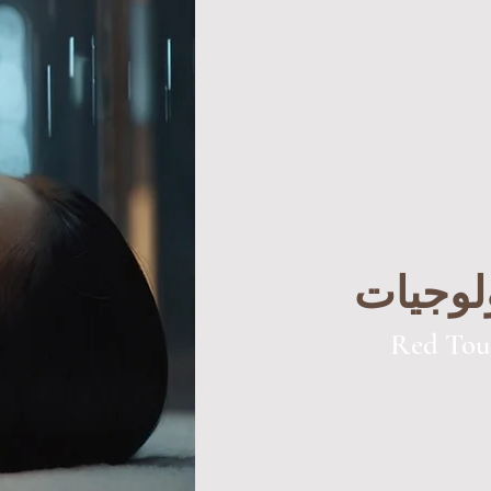
Red To