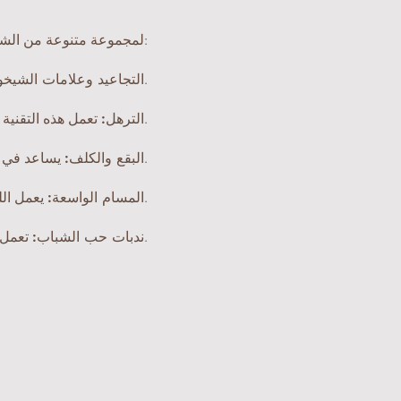
يرتبط استخدام هذه التقنية عادةً ببروتوكولات JK لمجموعة متنوعة من الشكاوى الجمالية، مثل:
يحفز إنتاج الكولاجين، مما يؤدي إلى تنعيم خطوط التعبير ومنع ظهور التجاعيد الجديدة.
التجاعيد وعلامات الشيخو
تعمل هذه التقنية على تعزيز امتصاص المكونات النشطة التي تعمل على تعزيز تماسك البشرة ونضارتها.
الترهل:
يساعد في علاج بقع الشمس والكلف وفرط التصبغ.
البقع والكلف:
يعمل الليزر على تحسين ملمس الجلد، مما يساعد على تقليل ظهور المسام.
المسام الواسعة:
تعمل هذه التقنية على تحفيز تجديد الخلايا، مما يعزز إصلاح الندبات والعلامات التي يتركها حب الشباب.
ندبات حب الشباب: