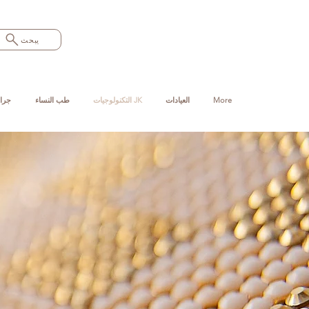
يبحث
More
العيادات
التكنولوجيات JK
طب النساء
جرا