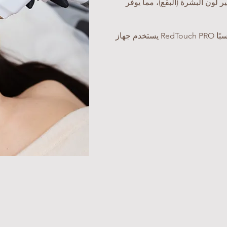
ر لون البشرة (البقع)، مما يوفر
يستخدم جهاز RedTouch PRO ليزر ثنائي فريد من نوعه يجعله مناسبًا