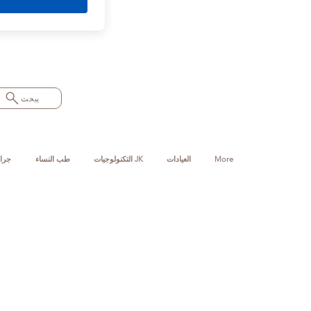
يبحث
More
العيادات
التكنولوجيات JK
طب النساء
جرا