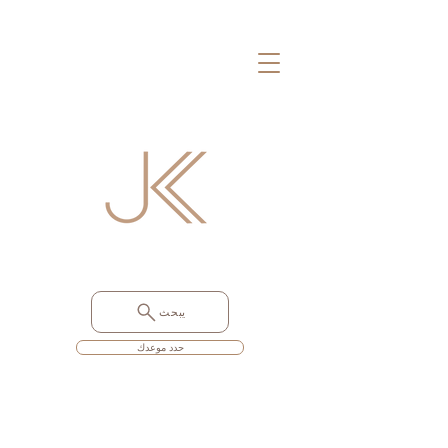
يبحث
حدد موعدك