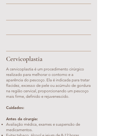
Cervicoplastia
A cervicoplastia é um procedimento cirúrgico
realizado para melhorar o contorno e a
aparência do pescoço. Ela é indicada para tratar
flacidez, excesso de pele ou acúmulo de gordura
na região cervical, proporcionando um pescoço
mais firme, definido e rejuvenescido.
Cuidados:
​Antes da cirurgia:
Avaliação médica, exames e suspensão de
medicamentos.
Evitar tabaco, álcool e jejum de 8-12 horas.