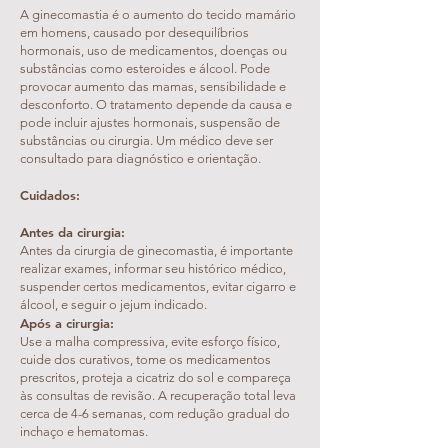
A ginecomastia é o aumento do tecido mamário
em homens, causado por desequilíbrios
hormonais, uso de medicamentos, doenças ou
substâncias como esteroides e álcool. Pode
provocar aumento das mamas, sensibilidade e
desconforto. O tratamento depende da causa e
pode incluir ajustes hormonais, suspensão de
substâncias ou cirurgia. Um médico deve ser
consultado para diagnóstico e orientação.
Cuidados:
​Antes da cirurgia:
Antes da cirurgia de ginecomastia, é importante
realizar exames, informar seu histórico médico,
suspender certos medicamentos, evitar cigarro e
álcool, e seguir o jejum indicado.
Após a cirurgia:
Use a malha compressiva, evite esforço físico,
cuide dos curativos, tome os medicamentos
prescritos, proteja a cicatriz do sol e compareça
às consultas de revisão. A recuperação total leva
cerca de 4-6 semanas, com redução gradual do
inchaço e hematomas.