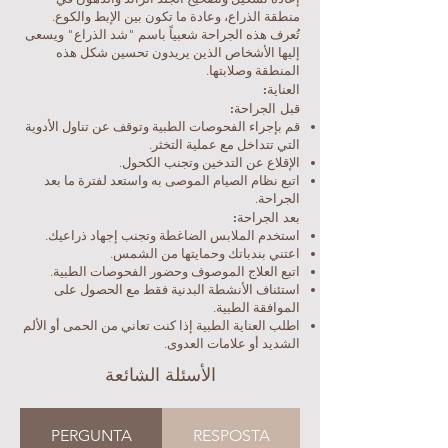
منطقة الذراع، وعادة ما تكون بين الإبط والكوع.
تُعرف هذه الجراحة شعبياً باسم "شد الذراع" ويسعى
إليها الأشخاص الذين يريدون تحسين شكل هذه
المنطقة وصلابتها.
العناية:
قبل الجراحة:
قم بإجراء الفحوصات الطبية وتوقف عن تناول الأدوية
التي تتداخل مع عملية التخثر.
الإقلاع عن التدخين وتجنب الكحول.
اتبع نظام الصيام الموصى به واستعد لفترة ما بعد
الجراحة.
بعد الجراحة:
استخدم الملابس الضاغطة وتجنب إجهاد ذراعيك.
اعتني بندباتك وحمايتها من الشمس.
اتبع العلاج الموصوف وحضور الفحوصات الطبية.
استئناف الأنشطة البدنية فقط مع الحصول على
الموافقة الطبية.
اطلب العناية الطبية إذا كنت تعاني من الحمى أو الألم
الشديد أو علامات العدوى.
الأسئلة الشائعة
PERGUNTA
RESPOSTA