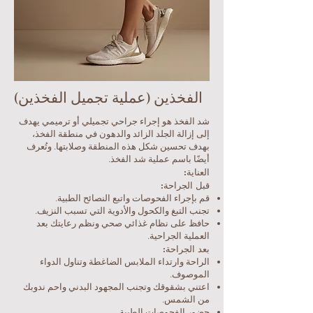
الفخذين (عملية تجميل الفخذين)
شد الفخذ هو إجراء جراحي تجميلي أو ترميمي يهدف
إلى إزالة الجلد الزائد والدهون في منطقة الفخذ،
بهدف تحسين شكل هذه المنطقة وصلابتها. وتُعرف
أيضًا باسم عملية شد الفخذ.
العناية:
قبل الجراحة:
قم بإجراء الفحوصات واتبع النصائح الطبية.
تجنب التبغ والكحول والأدوية التي تسبب النزيف.
حافظ على نظام غذائي صحي ونظم رعايتك بعد
العملية الجراحية.
بعد الجراحة:
الراحة وارتداء الملابس الضاغطة وتناول الدواء
الموصوف.
اعتني بشقوقك وتجنب المجهود البدني واحم ندوبك
من الشمس.
حضور الفحوصات الطبية.