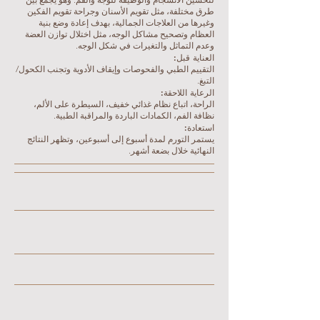
طرق مختلفة، مثل تقويم الأسنان وجراحة تقويم الفكين
وغيرها من العلاجات الجمالية، بهدف إعادة وضع بنية
العظام وتصحيح مشاكل الوجه، مثل اختلال توازن العضة
وعدم التماثل والتغيرات في شكل الوجه.
العناية قبل:
التقييم الطبي والفحوصات وإيقاف الأدوية وتجنب الكحول/
التبغ.
الرعاية اللاحقة:
الراحة، اتباع نظام غذائي خفيف، السيطرة على الألم،
نظافة الفم، الكمادات الباردة والمراقبة الطبية.
استعادة:
يستمر التورم لمدة أسبوع إلى أسبوعين، وتظهر النتائج
النهائية خلال بضعة أشهر.