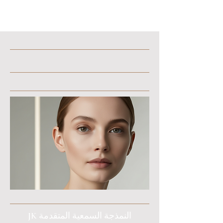
JK النمذجة السمعية المتقدمة