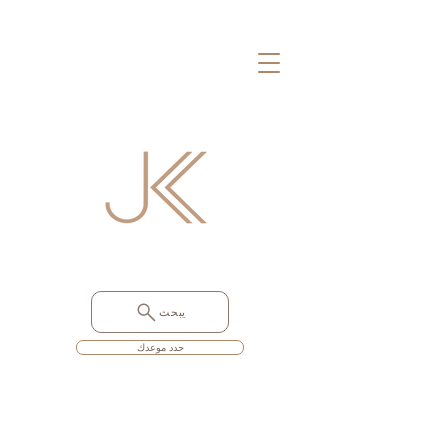
يبحث
حدد موعدك