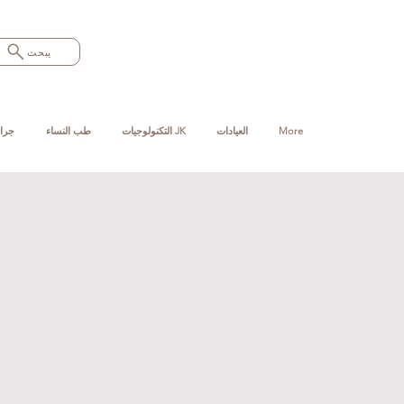
يبحث
More
العيادات
التكنولوجيات JK
طب النساء
جرا