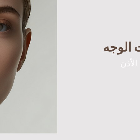
 الوجه
الأذن