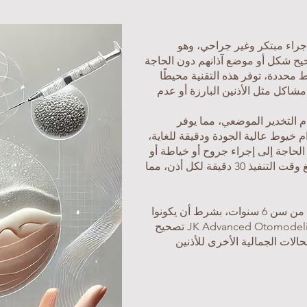
جراء مبتكر وغير جراحي، وهو
يح شكل أو موضع آذانهم دون الحاجة
ط محددة، توفر هذه التقنية محيطًا
ح مشاكل مثل الأذنين البارزة أو عدم
ام التخدير الموضعي، مما يوفر
 خيوط عالية الجودة ودقيقة للغاية،
لحاجة إلى إجراء جروح أو خياطة أو
دخول المستشفى. في المتوسط، يبلغ وقت التنفيذ 30 دقيقة لكل أذن، مما
يوصى بهذا الإجراء للبالغين والأطفال من سن 6 سنوات، بشرط أن يكونوا
برفقة ولي أمرهم. تستطيع تقنية JK Advanced Otomodeling تصحيح
لحالات الجمالية الأخرى للأذنين