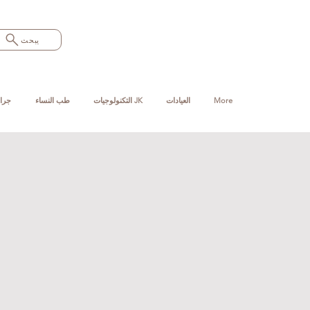
يبحث
More
العيادات
التكنولوجيات JK
طب النساء
جرا