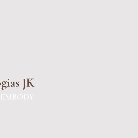
gias JK
e EMBODY