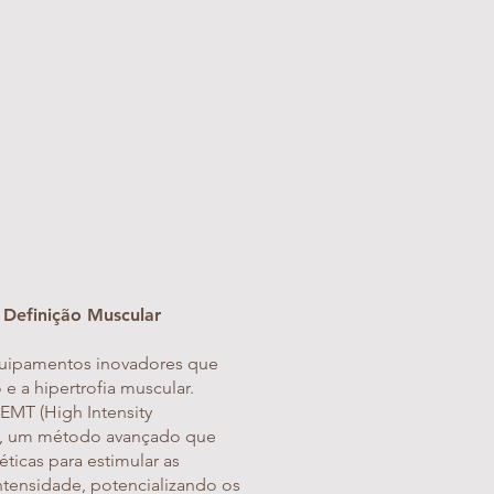
e Definição Muscular
uipamentos inovadores que
e a hipertrofia muscular.
EMT (High Intensity
r), um método avançado que
ticas para estimular as
ntensidade, potencializando os