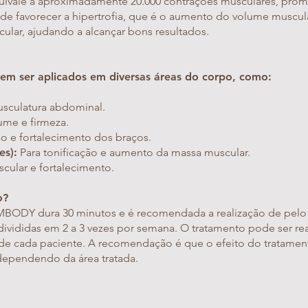
uivale a aproximadamente 20.000 contrações musculares, pr
 de favorecer a hipertrofia, que é o aumento do volume muscul
ular, ajudando a alcançar bons resultados.
 ser aplicados em diversas áreas do corpo, como:
usculatura abdominal.
ume e firmeza.
ão e fortalecimento dos braços.
es):
Para tonificação e aumento da massa muscular.
scular e fortalecimento.
o?
BODY dura 30 minutos e é recomendada a realização de pelo
ivididas em 2 a 3 vezes por semana. O tratamento pode ser rea
de cada paciente. A recomendação é que o efeito do tratament
dependendo da área tratada.