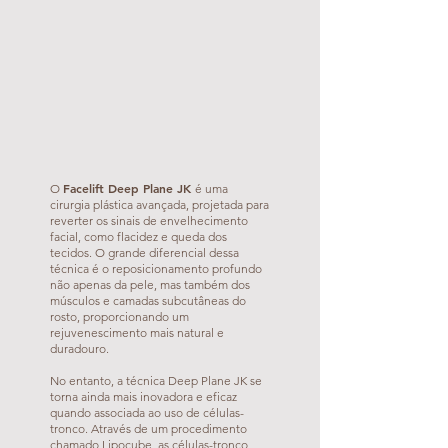
Facelift Deep Plane JK
O
é uma
cirurgia plástica avançada, projetada para
reverter os sinais de envelhecimento
facial, como flacidez e queda dos
tecidos. O grande diferencial dessa
técnica é o reposicionamento profundo
não apenas da pele, mas também dos
músculos e camadas subcutâneas do
rosto, proporcionando um
rejuvenescimento mais natural e
duradouro.
No entanto, a técnica Deep Plane JK se
torna ainda mais inovadora e eficaz
quando associada ao uso de células-
tronco. Através de um procedimento
chamado Lipocube, as células-tronco,