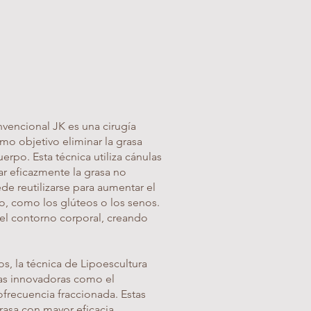
nvencional JK es una cirugía
mo objetivo eliminar la grasa
erpo. Esta técnica utiliza cánulas
nar eficazmente la grasa no
e reutilizarse para aumentar el
o, como los glúteos o los senos.
y el contorno corporal, creando
s, la técnica de Lipoescultura
ías innovadoras como el
iofrecuencia fraccionada. Estas
rasa con mayor eficacia,