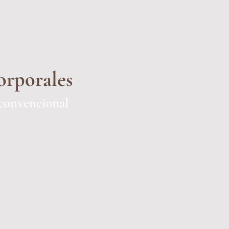
orporales
convencional