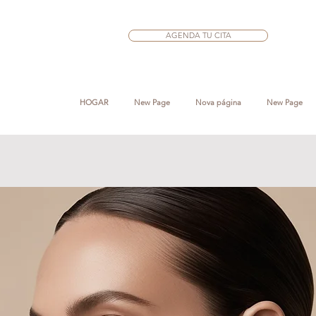
AGENDA TU CITA
HOGAR
New Page
Nova página
New Page