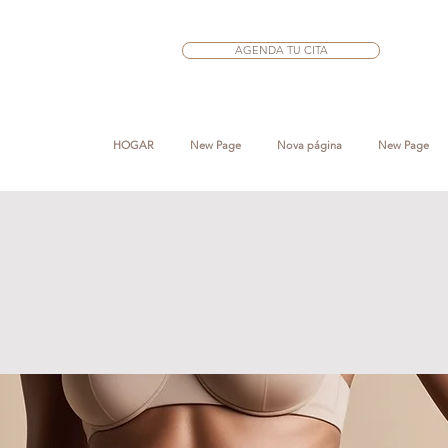
AGENDA TU CITA
HOGAR
New Page
Nova página
New Page