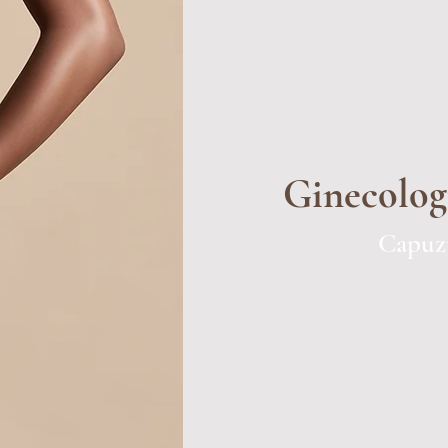
Ginecologí
Capuzp