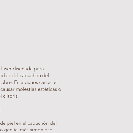
 láser diseñada para
alidad del capuchón del
recubre. En algunos casos, el
causar molestias estéticas o
 clítoris.
K
de piel en el capuchón del
no genital más armonioso.