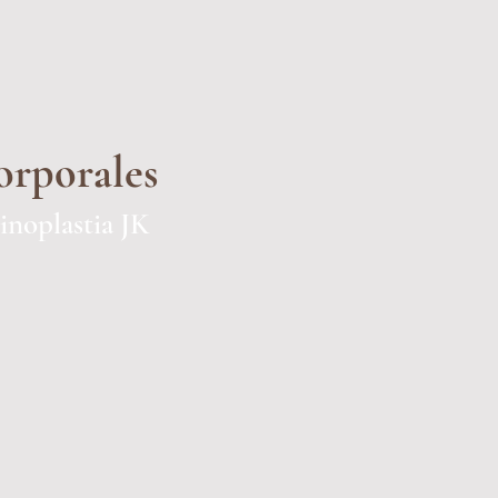
orporales
noplastia JK