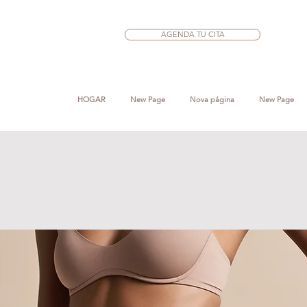
AGENDA TU CITA
HOGAR
New Page
Nova página
New Page