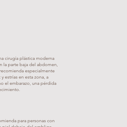
a cirugía plástica moderna
en la parte baja del abdomen,
e recomienda especialmente
y estrías en esta zona, a
o el embarazo, una pérdida
jecimiento.
omienda para personas con
e piel debajo del ombligo,