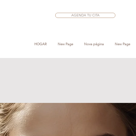
AGENDA TU CITA
HOGAR
New Page
Nova página
New Page