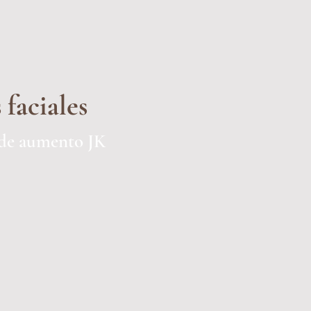
 faciales
 de aumento JK